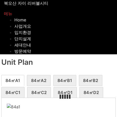
내
북오산 자이 리버블시티
용
메뉴
으
Home
로
사업개요
바
입지환경
로
단지설계
가
세대안내
기
방문예약
Unit Plan
84㎡A1
84㎡A2
84㎡B1
84㎡B2
84㎡C1
84㎡C2
84㎡D1
84㎡D2