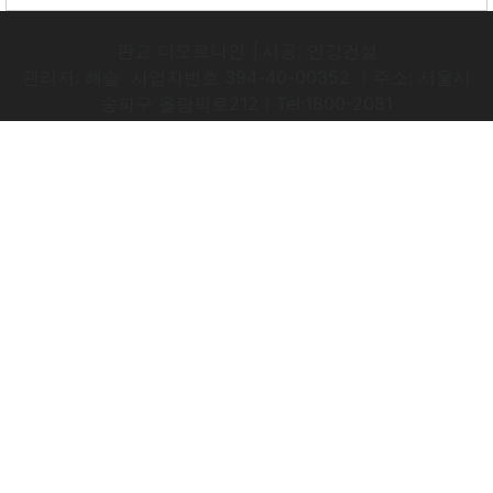
판교 디오르나인 │시공: 안강건설
관리자: 해솔 사업자번호 394-40-00352 ㅣ주소: 서울시
송파구 올림픽로212ㅣTel:1800-2081